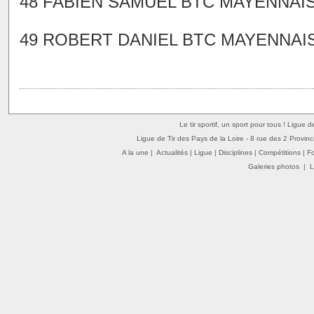
48 FABIEN SAMUEL BTC MAYENNAIS P
49 ROBERT DANIEL BTC MAYENNAIS P
Le tir sportif, un sport pour tous ! Ligue 
Ligue de Tir des Pays de la Loire - 8 rue des 2 Provin
A la une
|
Actualités
|
Ligue
|
Disciplines
|
Compétitions
|
F
Galeries photos
|
L