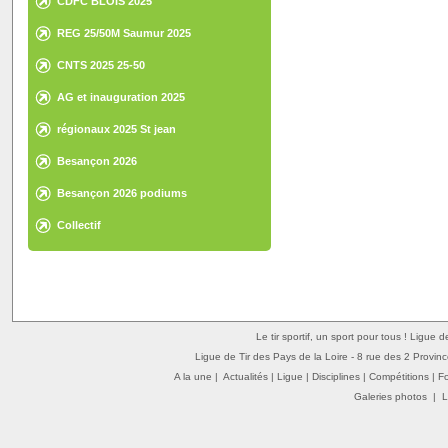
CDFC BLOIS 2025
REG 25/50M Saumur 2025
CNTS 2025 25-50
AG et inauguration 2025
régionaux 2025 St jean
Besançon 2026
Besançon 2026 podiums
Collectif
Le tir sportif, un sport pour tous ! Ligue 
Ligue de Tir des Pays de la Loire - 8 rue des 2 Provin
A la une
|
Actualités
|
Ligue
|
Disciplines
|
Compétitions
|
F
Galeries photos
|
L