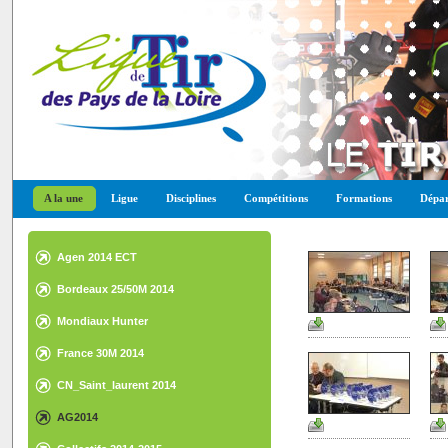
A la une
Ligue
Disciplines
Compétitions
Formations
Dépar
Agen 2014 ECT
Bordeaux 25/50M 2014
Mondiaux Hunter
France 30M 2014
CN_Saint_laurent 2014
AG2014